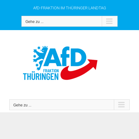
Zum
AfD-FRAKTION IM THÜRINGER LANDTAG
Inhalt
springen
Gehe zu ...
Gehe zu ...