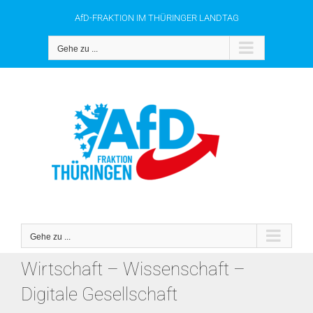
Zum
AfD-FRAKTION IM THÜRINGER LANDTAG
Inhalt
springen
Gehe zu ...
Gehe zu ...
Wirtschaft – Wissenschaft –
Digitale Gesellschaft