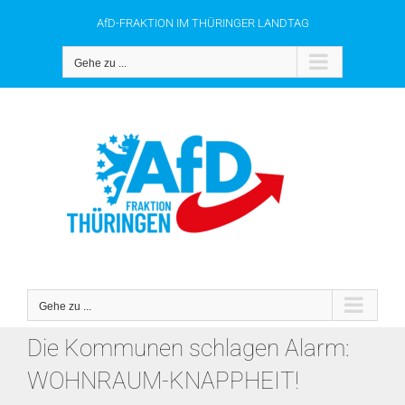
Zum
AfD-FRAKTION IM THÜRINGER LANDTAG
Inhalt
springen
Gehe zu ...
Gehe zu ...
Die Kommunen schlagen Alarm:
WOHNRAUM-KNAPPHEIT!