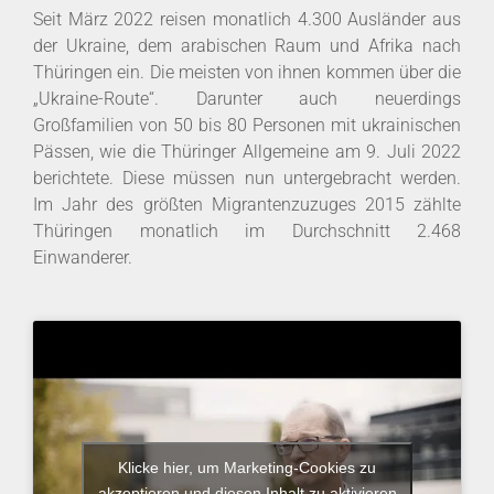
Seit
März 2022
reisen
monatlich 4.300
Ausländer aus
der Ukraine, dem arabi
schen Raum und Afrika nach
Thüringen
ein
.
Die meisten von ihnen kommen über die
„Ukraine-Route“. Darunter auch neuerdings
Großfamilien von 50 bis 80 Personen mit uk
rainischen
Pässen, wie die Thüringer Allgemeine
am 9. Juli 2022
berichtete. Diese müssen nun
untergebracht werden.
Im Jahr des größten
Migrantenzuzuges 2015
zählte
Thüringen
monatlich im Durchschnitt 2.468
Einwanderer.
Klicke hier, um Marketing-Cookies zu
akzeptieren und diesen Inhalt zu aktivieren