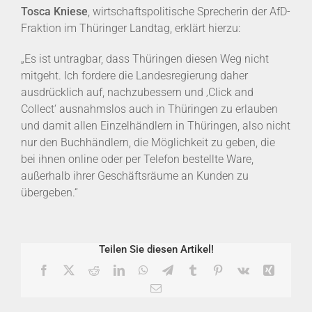
Tosca Kniese
, wirtschaftspolitische Sprecherin der AfD-
Fraktion im Thüringer Landtag, erklärt hierzu:
„Es ist untragbar, dass Thüringen diesen Weg nicht
mitgeht. Ich fordere die Landesregierung daher
ausdrücklich auf, nachzubessern und ‚Click and
Collect‘ ausnahmslos auch in Thüringen zu erlauben
und damit allen Einzelhändlern in Thüringen, also nicht
nur den Buchhändlern, die Möglichkeit zu geben, die
bei ihnen online oder per Telefon bestellte Ware,
außerhalb ihrer Geschäftsräume an Kunden zu
übergeben.“
Teilen Sie diesen Artikel!
Facebook
X
Reddit
LinkedIn
WhatsApp
Telegram
Tumblr
Pinterest
Vk
Xing
E-
Mail