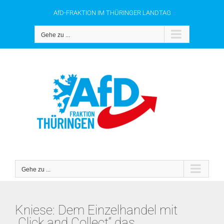
Zum
AfD-FRAKTION IM THÜRINGER LANDTAG
Inhalt
springen
Gehe zu ...
Gehe zu ...
Kniese: Dem Einzelhandel mit
„Click and Collect“ das