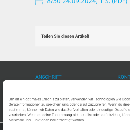
8/30 24.09.2024, 1 S. (PDF)
Teilen Sie diesen Artikel!
ANSCHRIFT
KONT
AfD-Fraktion im Thüringer Landtag
Telef
Jürgen-Fuchs-Straße 1
Fax: 
Um dir ein optimales Erlebnis zu bieten, verwenden wir Technologien wie Cook
99096 Erfurt
Email
Geräteinformationen zu speichern und/oder darauf zuzugreifen. Wenn du die
zustimmst, können wir Daten wie das Surfverhalten oder eindeutige IDs auf di
verarbeiten. Wenn du deine Zustimmung nicht erteilst oder zurückziehst, kö
Merkmale und Funktionen beeinträchtigt werden.