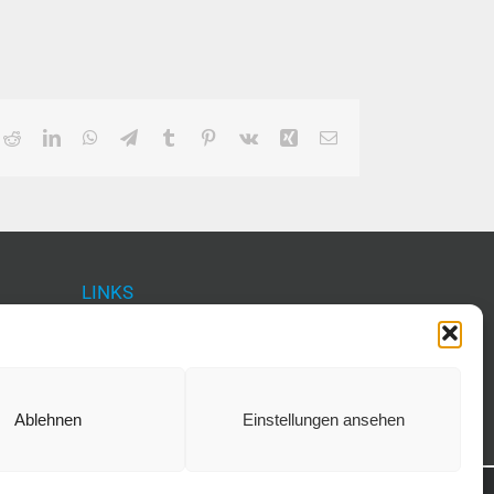
ok
Reddit
LinkedIn
WhatsApp
Telegram
Tumblr
Pinterest
Vk
Xing
E-
Mail
LINKS
IMPRESSUM
6
DATENSCHUTZ
COOKIE-RICHTLINIE (EU)
Ablehnen
Einstellungen ansehen