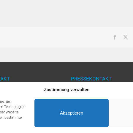
Facebo
X
AKT
PRESSEKONTAKT
Zustimmung verwalten
on: +49 (0) 361 377 2469
Telefon: +49 (0) 361 377 247
+49 (0) 361 377 2453
Email:
presse@afd-thl.de
ies, um
:
info@afd-thl.de
sen Technologien
eser Website
Akzeptieren
nnen bestimmte