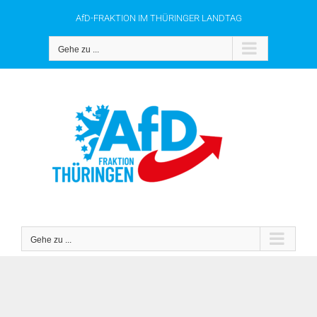
Zum
AfD-FRAKTION IM THÜRINGER LANDTAG
Inhalt
springen
Gehe zu ...
Gehe zu ...