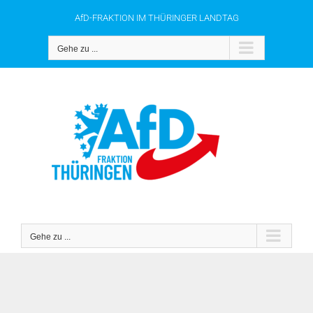
Zum
AfD-FRAKTION IM THÜRINGER LANDTAG
Inhalt
springen
Gehe zu ...
Gehe zu ...