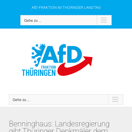
Zum
AfD-FRAKTION IM THÜRINGER LANDTAG
Inhalt
springen
Gehe zu ...
Gehe zu ...
Benninghaus: Landesregierung
gibt Thüringer Denkmäler dem