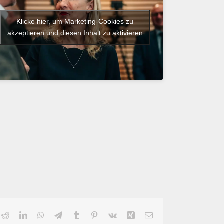
Klicke hier, um Marketing-Cookies zu
akzeptieren und diesen Inhalt zu aktivieren
ok
Reddit
LinkedIn
WhatsApp
Telegram
Tumblr
Pinterest
Vk
Xing
E-
Mail