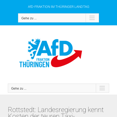
Zum
AfD-FRAKTION IM THÜRINGER LANDTAG
Inhalt
springen
Gehe zu ...
Gehe zu ...
Rottstedt: Landesregierung kennt
Kosten der teuren Taxi-