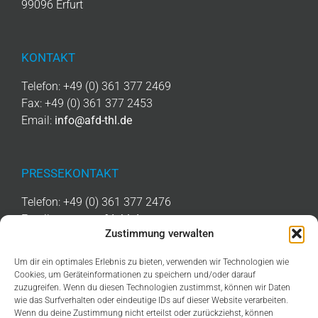
99096 Erfurt
KONTAKT
Telefon: +49 (0) 361 377 2469
Fax: +49 (0) 361 377 2453
Email:
info@afd-thl.de
PRESSEKONTAKT
Telefon: +49 (0) 361 377 2476
Email:
presse@afd-thl.de
Zustimmung verwalten
Um dir ein optimales Erlebnis zu bieten, verwenden wir Technologien wie
LINKS
Cookies, um Geräteinformationen zu speichern und/oder darauf
zuzugreifen. Wenn du diesen Technologien zustimmst, können wir Daten
IMPRESSUM
wie das Surfverhalten oder eindeutige IDs auf dieser Website verarbeiten.
Wenn du deine Zustimmung nicht erteilst oder zurückziehst, können