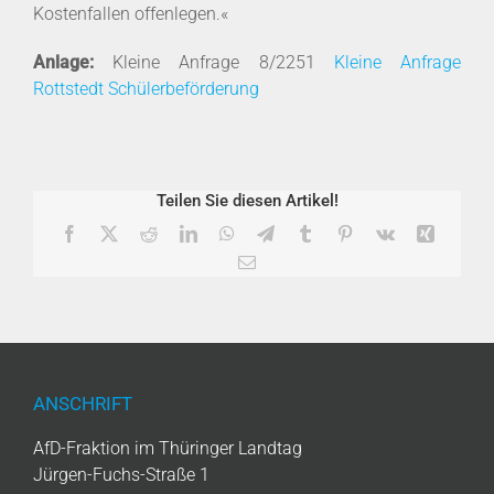
Kostenfallen offenlegen.«
Anlage:
Kleine Anfrage 8/2251
Kleine Anfrage
Rottstedt Schülerbeförderung
Teilen Sie diesen Artikel!
Facebook
X
Reddit
LinkedIn
WhatsApp
Telegram
Tumblr
Pinterest
Vk
Xing
E-
Mail
ANSCHRIFT
AfD-Fraktion im Thüringer Landtag
Jürgen-Fuchs-Straße 1