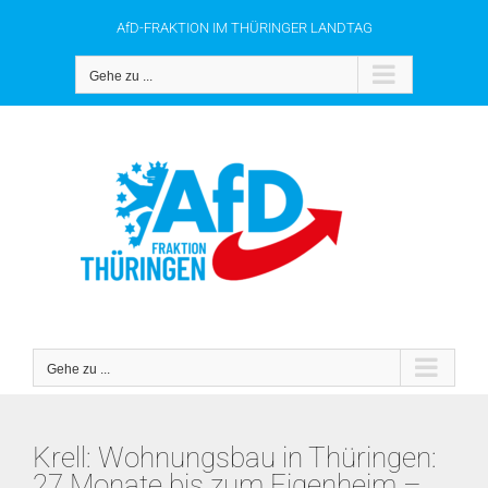
Zum
AfD-FRAKTION IM THÜRINGER LANDTAG
Inhalt
springen
Gehe zu ...
Gehe zu ...
Krell: Wohnungsbau in Thüringen:
27 Monate bis zum Eigenheim –