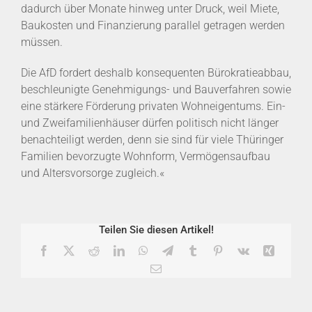
dadurch über Monate hinweg unter Druck, weil Miete,
Baukosten und Finanzierung parallel getragen werden
müssen.
Die AfD fordert deshalb konsequenten Bürokratieabbau,
beschleunigte Genehmigungs- und Bauverfahren sowie
eine stärkere Förderung privaten Wohneigentums. Ein-
und Zweifamilienhäuser dürfen politisch nicht länger
benachteiligt werden, denn sie sind für viele Thüringer
Familien bevorzugte Wohnform, Vermögensaufbau
und Altersvorsorge zugleich.«
Teilen Sie diesen Artikel!
Facebook
X
Reddit
LinkedIn
WhatsApp
Telegram
Tumblr
Pinterest
Vk
Xing
E-
Mail