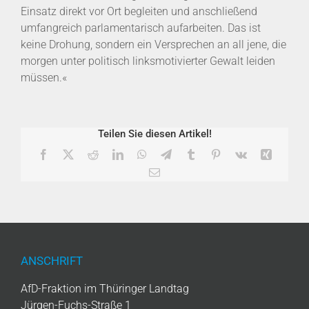
Einsatz direkt vor Ort begleiten und anschließend
umfangreich parlamentarisch aufarbeiten. Das ist
keine Drohung, sondern ein Versprechen an all jene, die
morgen unter politisch linksmotivierter Gewalt leiden
müssen.«
Teilen Sie diesen Artikel!
Facebook
X
Reddit
LinkedIn
WhatsApp
Telegram
Tumblr
Pinterest
Vk
Xing
E-
Mail
ANSCHRIFT
AfD-Fraktion im Thüringer Landtag
Jürgen-Fuchs-Straße 1