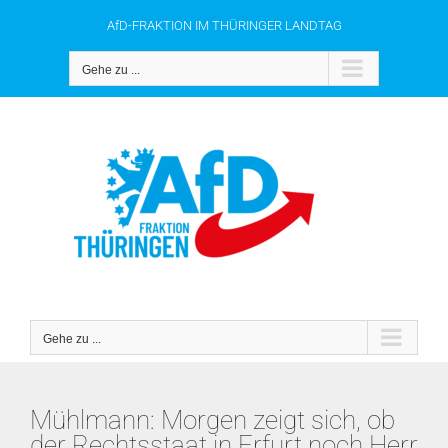
Zum
AfD-FRAKTION IM THÜRINGER LANDTAG
Inhalt
springen
Gehe zu ...
Gehe zu ...
Mühlmann: Morgen zeigt sich, ob
der Rechtsstaat in Erfurt noch Herr