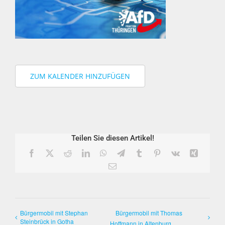
ZUM KALENDER HINZUFÜGEN
Teilen Sie diesen Artikel!
Facebook
X
Reddit
LinkedIn
WhatsApp
Telegram
Tumblr
Pinterest
Vk
Xing
E-
Mail
Bürgermobil mit Stephan
Bürgermobil mit Thomas
Steinbrück in Gotha
Hoffmann in Altenburg