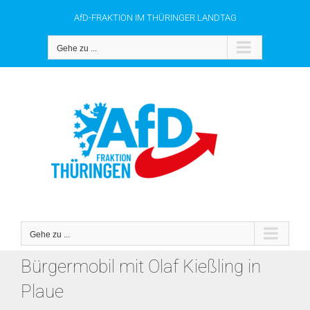
Zum
AfD-FRAKTION IM THÜRINGER LANDTAG
Inhalt
springen
Gehe zu ...
Gehe zu ...
Bürgermobil mit Olaf Kießling in
Plaue