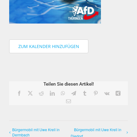
ZUM KALENDER HINZUFÜGEN
Teilen Sie diesen Artikel!
Facebook
X
Reddit
LinkedIn
WhatsApp
Telegram
Tumblr
Pinterest
Vk
Xing
E-
Mail
Bürgermobil mit Uwe Krell in
Bürgermobil mit Uwe Krell in
Dermbach
Diedorf