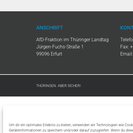
ANSCHRIFT
KONT
AfD-Fraktion im Thüringer Landtag
Telef
Jürgen-Fuchs-Straße 1
Fax: 
99096 Erfurt
Email
THÜRINGEN. ABER SICHER!
Um dir ein optimales Erlebnis zu bieten, verwenden wir Technologien wie Cook
Geräteinformationen zu speichern und/oder darauf zuzugreifen. Wenn du die