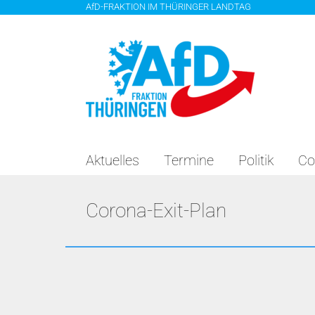
Zum
AfD-FRAKTION IM THÜRINGER LANDTAG
Inhalt
springen
Aktuelles
Termine
Politik
Co
Corona-Exit-Plan