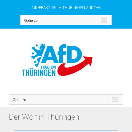
Zum
AfD-FRAKTION IM THÜRINGER LANDTAG
Inhalt
springen
Gehe zu ...
Gehe zu ...
Der Wolf in Thüringen