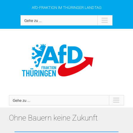
Zum
AfD-FRAKTION IM THÜRINGER LANDTAG
Inhalt
springen
Gehe zu ...
Gehe zu ...
Ohne Bauern keine Zukunft