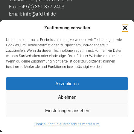
Fax: +49 (0) 361 377 2453
Email:
info@afd-thl.de
Zustimmung verwalten
PRESSEKONTAKT
Um dir ein optimales Erlebnis zu bieten, verwenden wir Technologien wie
Cookies, um Geräteinformationen zu speichern und/oder darauf
Telefon: +49 (0) 361 377 2476
zuzugreifen. Wenn du diesen Technologien zustimmst, können wir Daten
Email:
presse@afd-thl.de
wie das Surfverhalten oder eindeutige IDs auf dieser Website verarbeiten.
Wenn du deine Zustimmung nicht erteilst oder zurückziehst, können
bestimmte Merkmale und Funktionen beeinträchtigt werden.
LINKS
Akzeptieren
Ablehnen
Einstellungen ansehen
THÜRINGEN. ABER SICHER!
Cookie-Richtlinie
Datenschutz
Impressum
Facebook
YouTube
X
Tiktok