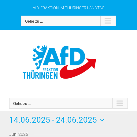
Zum
AfD-FRAKTION IM THÜRINGER LANDTAG
Inhalt
springen
Gehe zu ...
Gehe zu ...
Veranstaltungen
14.06.2025
 - 
24.06.2025
Datum
Juni 2025
wählen.