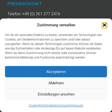
PRESSEKONTAKT
Telefon: +49 (0) 361 377 2476
Email:
presse@afd-thl.de
Zustimmung verwalten
Um dir ein optimales Erlebnis zu bieten, verwenden wir Technologien wie
LINKS
Cookies, um Geräteinformationen zu speichern und/oder darauf
zuzugreifen. Wenn du diesen Technologien zustimmst, können wir Daten
IMPRESSUM
wie das Surfverhalten oder eindeutige IDs auf dieser Website verarbeiten.
Wenn du deine Zustimmung nicht erteilst oder zurückziehst, können
DATENSCHUTZ
bestimmte Merkmale und Funktionen beeinträchtigt werden.
COOKIE-RICHTLINIE (EU)
Akzeptieren
Ablehnen
Einstellungen ansehen
THÜRINGEN. ABER SICHER!
Facebook
YouTube
X
Tiktok
Cookie-Richtlinie
Datenschutz
Impressum