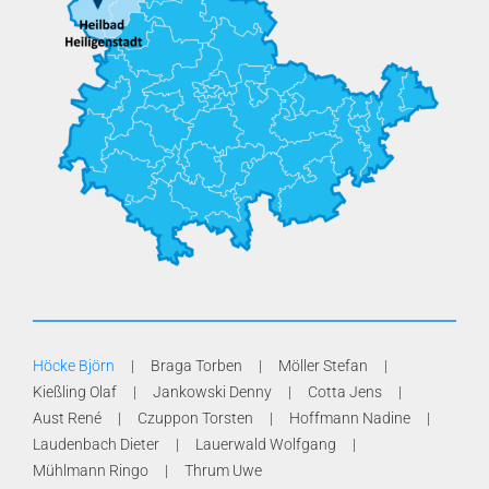
Höcke Björn
Braga Torben
Möller Stefan
Kießling Olaf
Jankowski Denny
Cotta Jens
Aust René
Czuppon Torsten
Hoffmann Nadine
Laudenbach Dieter
Lauerwald Wolfgang
Mühlmann Ringo
Thrum Uwe