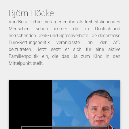
Björn Höcke
Von Beruf Lehrer, verärgerten ihn als freiheitsliebenden
Menschen schon immer die in Deutschland
herrschenden Denk- und Sprechverbote. Die desaströse
Euro-Rettungspolitik veranlasste ihn, der AfD
beizutreten. Jetzt setzt er sich für eine aktive
Familienpolitik ein, die das Ja zum Kind in den
Mittelpunkt stellt.