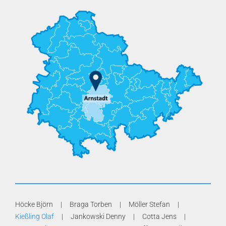
Höcke Björn
Braga Torben
Möller Stefan
Kießling Olaf
Jankowski Denny
Cotta Jens