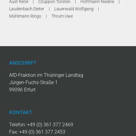
Aust René
Czuppon Torsten
Hoffmann Nadine
Laudenbach Dieter
Lauerwald Wolfgang
Mühlmann Ringo
Thrum Uwe
ANSCHRIFT
AfD-Fraktion im Thüringer Landtag
Jürgen-Fuchs-Straße 1
99096 Erfurt
KONTAKT
Telefon: +49 (0) 361 377 2469
Fax: +49 (0) 361 377 2453