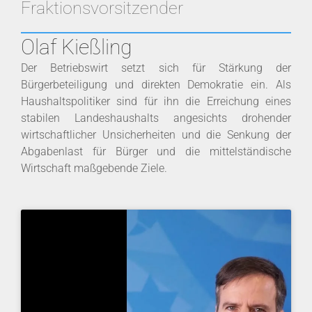
Fraktionsvorsitzender
Olaf Kießling
Der Betriebswirt setzt sich für Stärkung der
Bürgerbeteiligung und direkten Demokratie ein. Als
Haushaltspolitiker sind für ihn die Erreichung eines
stabilen Landeshaushalts angesichts drohender
wirtschaftlicher Unsicherheiten und die Senkung der
Abgabenlast für Bürger und die mittelständische
Wirtschaft maßgebende Ziele.