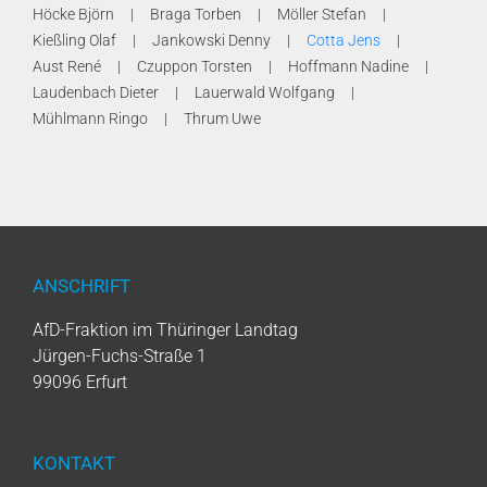
Höcke Björn
Braga Torben
Möller Stefan
Kießling Olaf
Jankowski Denny
Cotta Jens
Aust René
Czuppon Torsten
Hoffmann Nadine
Laudenbach Dieter
Lauerwald Wolfgang
Mühlmann Ringo
Thrum Uwe
ANSCHRIFT
AfD-Fraktion im Thüringer Landtag
Jürgen-Fuchs-Straße 1
99096 Erfurt
KONTAKT