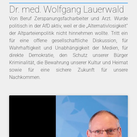
Dr. med. Wolfgang Lauerwald
Von Beruf Zerspanungsfacharbeiter und Arzt. Wurde
politisch in der AfD aktiv, weil er die „Alternativlosigkeit“
der Altparteienpolitik nicht hinnehmen wollte. Tritt ein
für eine offene gesellschaftliche Diskussion, für
Wahrhaftigkeit und Unabhängigkeit der Medien, für
direkte Demokratie, den Schutz unserer Bürger
Kriminalität, die Bewahrung unserer Kultur und Heimat
sowie für eine sichere Zukunft für unsere
Nachkommen.