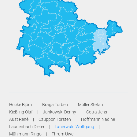
Höcke Björn
Braga Torben
Möller Stefan
Kießling Olaf
Jankowski Denny
Cotta Jens
Aust René
Czuppon Torsten
Hoffmann Nadine
Laudenbach Dieter
Lauerwald Wolfgang
Mühlmann Ringo
Thrum Uwe