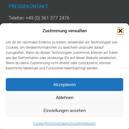
PRESSEKONTAKT
Telefon: +49 (0) 361 377 2476
Email:
presse@afd-thl.de
Zustimmung verwalten
Um dir ein optimales Erlebnis zu bieten, verwenden wir Technologien wie
LINKS
Cookies, um Geräteinformationen zu speichern und/oder darauf
zuzugreifen. Wenn du diesen Technologien zustimmst, können wir Daten
IMPRESSUM
wie das Surfverhalten oder eindeutige IDs auf dieser Website verarbeiten.
Wenn du deine Zustimmung nicht erteilst oder zurückziehst, können
DATENSCHUTZ
bestimmte Merkmale und Funktionen beeinträchtigt werden.
COOKIE-RICHTLINIE (EU)
Akzeptieren
Ablehnen
Einstellungen ansehen
THÜRINGEN. ABER SICHER!
Facebook
YouTube
X
Tiktok
Cookie-Richtlinie
Datenschutz
Impressum